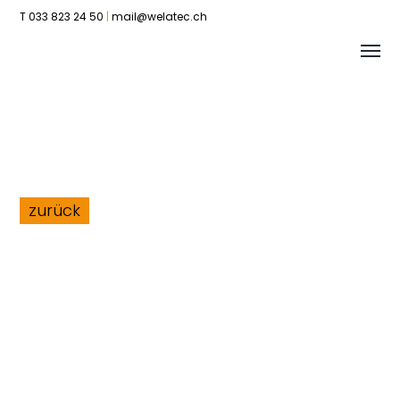
T 033 823 24 50
|
mail@welatec.ch
Tog
Welatec
me