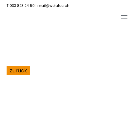
T 033 823 24 50
|
mail@welatec.ch
Tog
Welatec
me