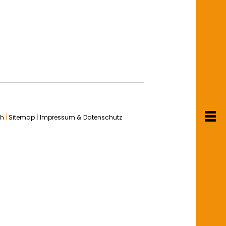
ch
|
Sitemap
|
Impressum & Datenschutz
T
m