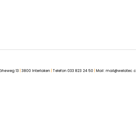
öheweg 13
|
3800 Interlaken
|
Telefon
033 823 24 50
|
Mail:
mail@welatec.