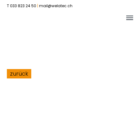
T 033 823 24 50
|
mail@welatec.ch
Tog
Welatec
me