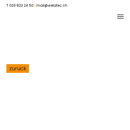
T 033 823 24 50
|
mail@welatec.ch
Tog
Welatec
me