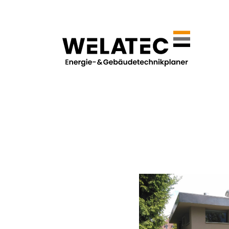
Welatec
mehr
Interlaken
Pumpwerk Engli