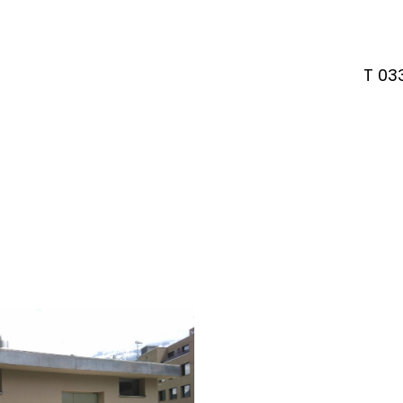
T 03
scher Garten, 3800