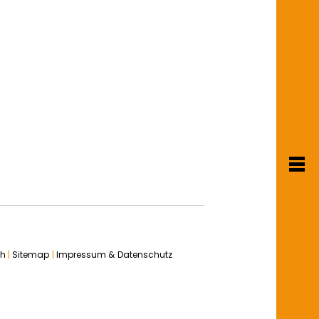
T
m
ch
|
Sitemap
|
Impressum & Datenschutz