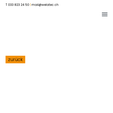
T 033 823 24 50
|
mail@welatec.ch
Tog
Welatec
me